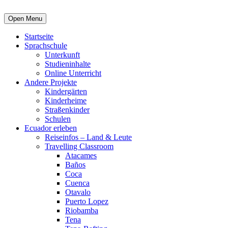
Open Menu
Startseite
Sprachschule
Unterkunft
Studieninhalte
Online Unterricht
Andere Projekte
Kindergärten
Kinderheime
Straßenkinder
Schulen
Ecuador erleben
Reiseinfos – Land & Leute
Travelling Classroom
Atacames
Baños
Coca
Cuenca
Otavalo
Puerto Lopez
Riobamba
Tena