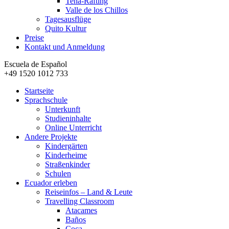
Tena-Rafting
Valle de los Chillos
Tagesausflüge
Quito Kultur
Preise
Kontakt und Anmeldung
Escuela de Español
+49 1520 1012 733
Startseite
Sprachschule
Unterkunft
Studieninhalte
Online Unterricht
Andere Projekte
Kindergärten
Kinderheime
Straßenkinder
Schulen
Ecuador erleben
Reiseinfos – Land & Leute
Travelling Classroom
Atacames
Baños
Coca