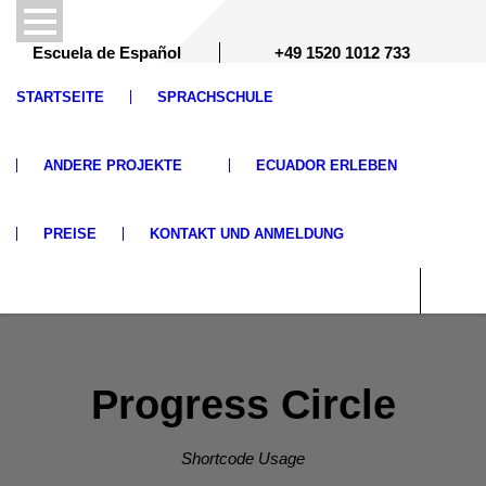
Escuela de Español
+49 1520 1012 733
STARTSEITE
SPRACHSCHULE
ANDERE PROJEKTE
ECUADOR ERLEBEN
PREISE
KONTAKT UND ANMELDUNG
Progress Circle
Shortcode Usage