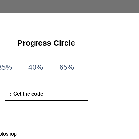
Progress Circle
85%
40%
65%
Get the code
otoshop