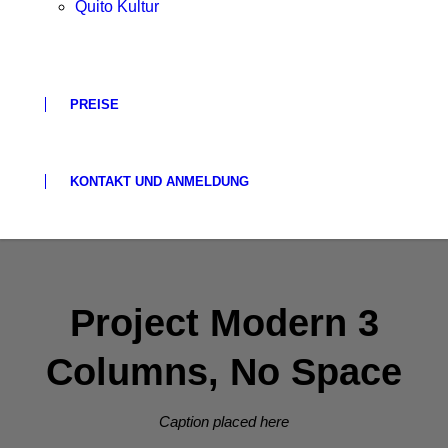
Quito Kultur
PREISE
KONTAKT UND ANMELDUNG
Project Modern 3
Columns, No Space
Caption placed here