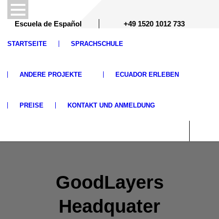
Escuela de Español
+49 1520 1012 733
STARTSEITE
SPRACHSCHULE
ANDERE PROJEKTE
ECUADOR ERLEBEN
PREISE
KONTAKT UND ANMELDUNG
GoodLayers
Headquater