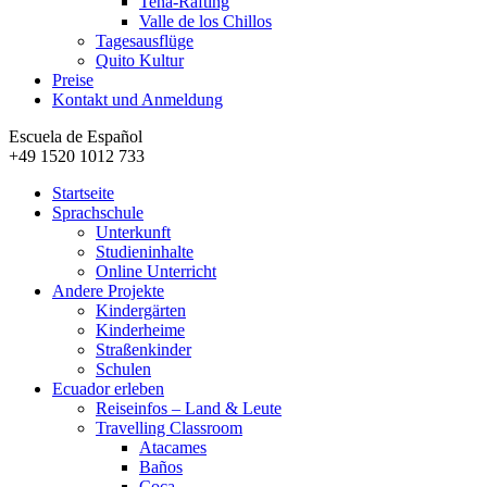
Tena-Rafting
Valle de los Chillos
Tagesausflüge
Quito Kultur
Preise
Kontakt und Anmeldung
Escuela de Español
+49 1520 1012 733
Startseite
Sprachschule
Unterkunft
Studieninhalte
Online Unterricht
Andere Projekte
Kindergärten
Kinderheime
Straßenkinder
Schulen
Ecuador erleben
Reiseinfos – Land & Leute
Travelling Classroom
Atacames
Baños
Coca