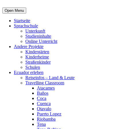
Open Menu
Startseite
Sprachschule
Unterkunft
Studieninhalte
Online Unterricht
Andere Projekte
Kindergärten
Kinderheime
Straßenkinder
Schulen
Ecuador erleben
Reiseinfos – Land & Leute
Travelling Classroom
Atacames
Baños
Coca
Cuenca
Otavalo
Puerto Lopez
Riobamba
Tena