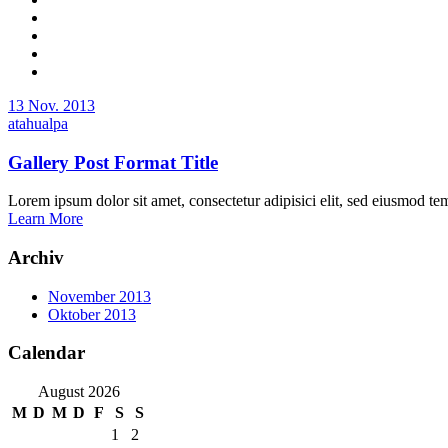
13 Nov. 2013
atahualpa
Gallery Post Format Title
Lorem ipsum dolor sit amet, consectetur adipisici elit, sed eiusmod te
Learn More
Archiv
November 2013
Oktober 2013
Calendar
August 2026
M
D
M
D
F
S
S
1
2